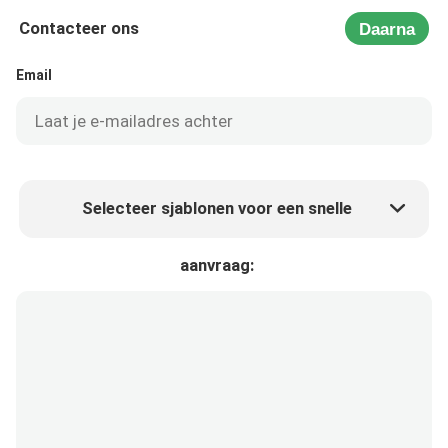
Contacteer ons
Daarna
Email
Selecteer sjablonen voor een snelle
Product prijs
Min.order quantity
aanvraag:
Vraag een staal aan
Meer details