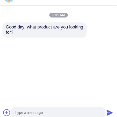
2023-06-02
6:01 AM
Bent u benieuwd geweest Wat zij
in Dat Chanel Handbag draagt?
Good day, what product are you looking 
for?
2023-06-02
Louis Vuitton-lancerings Geslepen
inzameling voor 2020
Thuis
Ongeveer ons
Contacteer ons
Desktop Site
Sitemap
Privacy Policy
Kwaliteit
Gemerkte Dameshandtas
China
Fabriek.Copyright © 2026 Guangzhou Youyou