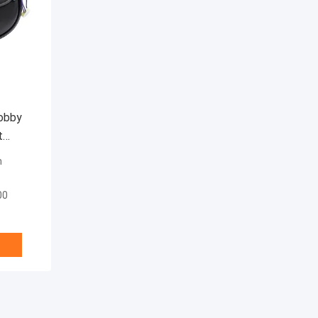
Bobby
t
m
00