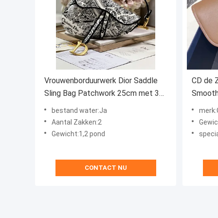
Vrouwenborduurwerk Dior Saddle
CD de 
Sling Bag Patchwork 25cm met 3
Smooth 
Binnenlandse Zakken
van de 
bestand water:Ja
merk:C
Aantal Zakken:2
Gewich
Gewicht:1,2 pond
speci
CONTACT NU