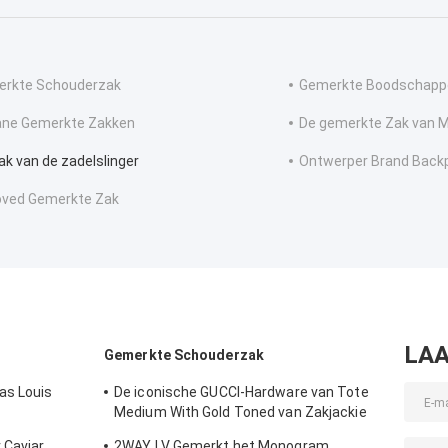
rkte Schouderzak
Gemerkte Boodschapp
ne Gemerkte Zakken
De gemerkte Zak van 
ak van de zadelslinger
Ontwerper Brand Back
oved Gemerkte Zak
LAA
Gemerkte Schouderzak
as Louis
De iconische GUCCI-Hardware van Tote
Medium With Gold Toned van Zakjackie
1961
 Caviar
2WAY LV Gemerkt het Monogram