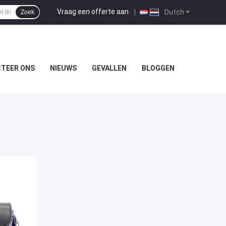
Vraag een offerte aan
|
Dutch
Zoek
TEER ONS
NIEUWS
GEVALLEN
BLOGGEN