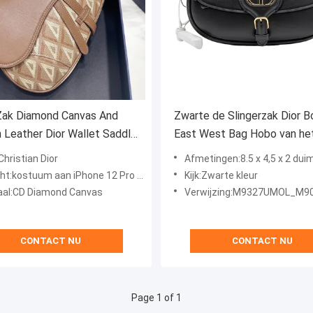
Zak Diamond Canvas And
Zwarte de Slingerzak Dior 
Leather Dior Wallet Saddle
East West Bag Hobo van he
Zadelslinger
Kalfslederzadel
hristian Dior
Afmetingen:8.5 x 4,5 x 2 dui
t:kostuum aan iPhone 12 Pro Maximum
Kijk:Zwarte kleur
aal:CD Diamond Canvas
Verwijzing:M9327UMOL_M9
CONTACT NU
CONTACT NU
Page 1 of 1