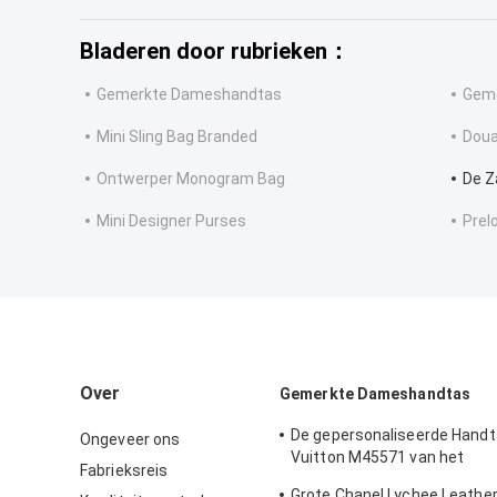
Bladeren door rubrieken：
Gemerkte Dameshandtas
Geme
Mini Sling Bag Branded
Doua
Ontwerper Monogram Bag
De Z
Mini Designer Purses
Prel
Over
Gemerkte Dameshandtas
De gepersonaliseerde Handt
Ongeveer ons
Vuitton M45571 van het
Fabrieksreis
Kalfsledermonogram
Grote Chanel Lychee Leather