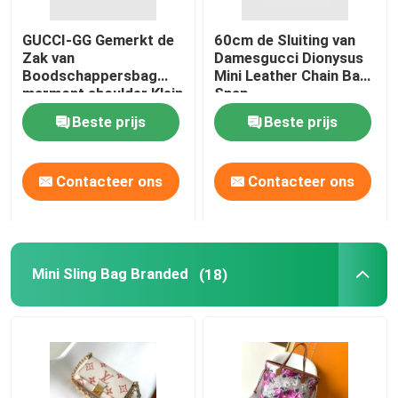
GUCCI-GG Gemerkt de
60cm de Sluiting van
Zak van
Damesgucci Dionysus
Boodschappersbag
Mini Leather Chain Bag
marmont shoulder Klein
Snap
Gewatteerd Leer
Beste prijs
Beste prijs
Contacteer ons
Contacteer ons
Mini Sling Bag Branded
(18)