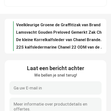
Veelkleurige Groene de Graffitizak van Brand Backpack LV van de Ontdekkingsontwerper
Lamsvacht Gouden Preloved Gemerkt Zak Chanel 19 Klepzak Minioem
Ongeveer ons
De kleine Korrelkalfsleder van Chanel Branded Ladies Handbag Caviar & Gouden Tone Metal
22S kalfsledermarine Chanel 22 ODM van de „Vuilniszak“ Kleine Handtas
Fabrieksreis
Van de de Zwerveroksel van Chanel AS3562 de Kleine Hippie Tote Bag Shoulder Bag 2022 Autumn Winter
Chanel Leather Flap Designer Brand-Rugzak 1994-1996 Diamond Quilted For Women
Kwaliteitscontrole
De toevallige Stijl van het de Partijbureau van Lamsvachtchanel classic lambskin bag plain
Klassieke Witte Kalfsleder Preloved Gemerkt Zakketting Chanel 2023 Cruisezakken
Contacteer ons
De zwarte Mini Coco Chanel-WOC Portefeuille van Koppelingshandtassen op een Ketting CF20
Laat een bericht achter
22k Tofu van het het Octrooileer van vrouwenchanel flap bag 2022 Zak Zwart Goud
We bellen je snel terug!
Nieuws
Klassieke Zwarte Witte de Plaidwol van 2WAY Chanel Medium Flap Bag Messenger
*** Hemming Stitching Branded Ladies Handbag-Lamsvacht Chanel Trapezoid Bag
De middelgrote 2WAY-Gemerkte Douane doet Kalfsledervrouwen Chanel Flap Bag in zakken
Gevallen
Zwart van de de Zwerverhandtas van Kettingsmini sling bag branded chanel de Kalfslederleer
MINI22s de Kalfsleder Roze Witte Zwarte Geel van Chanel Branded Ladies Handbag 22B
bloggen