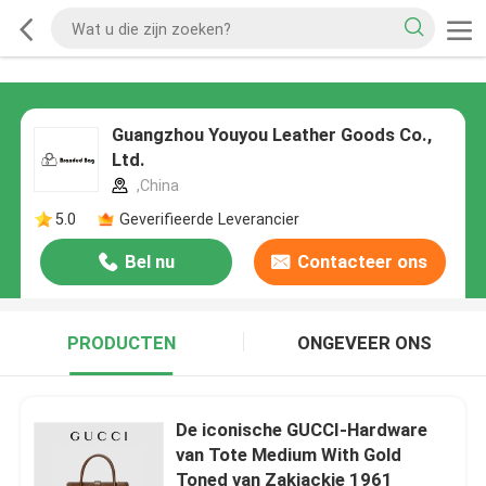
Guangzhou Youyou Leather Goods Co.,
Ltd.
,China
5.0
Geverifieerde Leverancier
Bel nu
Contacteer ons
PRODUCTEN
ONGEVEER ONS
De iconische GUCCI-Hardware
van Tote Medium With Gold
Toned van Zakjackie 1961