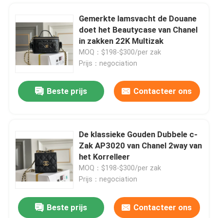
Gemerkte lamsvacht de Douane
doet het Beautycase van Chanel
in zakken 22K Multizak
MOQ：$198-$300/per zak
Prijs：negociation
Beste prijs
Contacteer ons
De klassieke Gouden Dubbele c-
Zak AP3020 van Chanel 2way van
Huis
het Korrelleer
MOQ：$198-$300/per zak
Prijs：negociation
Producten
Beste prijs
Contacteer ons
GUCCI Gemerkt Schouderzak Jumbogg Tote Bag Camel Men Gentleman
Video's