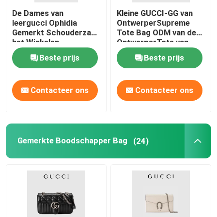
De Dames van
Kleine GUCCI-GG van
leergucci Ophidia
OntwerperSupreme
Gemerkt Schouderzak
Tote Bag ODM van de
het Winkelen
OntwerperTote van
Totalisator
Mensen
Beste prijs
Beste prijs
Contacteer ons
Contacteer ons
Gemerkte Boodschapper Bag
(24)