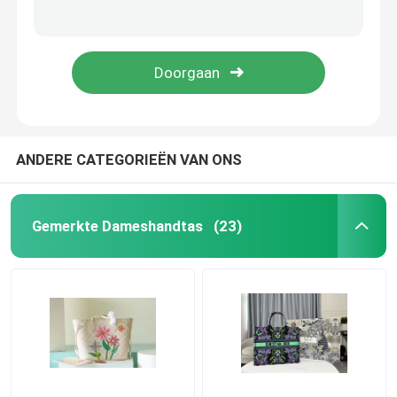
De Gemerkte Zak Hermes Negonda Garden Party 30 van de Bougainvillierzegel Preloved
Bruin Presbyopic-Zij de Boomstammonogram van Canvaslouis vuitton LV PM Zak Koffer
Gemerkte Dameshandtas
Het Canvas van het de Zakmonogram van jacquardmini sling bag branded classic Diane LV
Gemerkt Monogramcanvas Louis Vuitton BoéTie PM Tote Bag
Gemerkte Schouderzak
Gemerkte Boodschapper Bag
ANDERE CATEGORIEËN VAN ONS
Mini Sling Bag Branded
Gemerkte Dameshandtas
(23)
Douane Gemerkte Zakken
De gemerkte Zak van Mensen
Ontwerper Monogram Bag