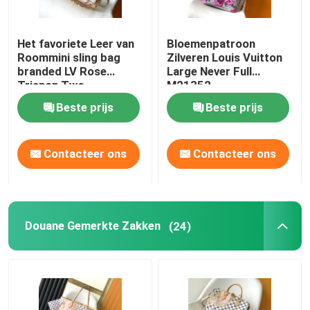
Het favoriete Leer van
Bloemenpatroon
Roommini sling bag
Zilveren Louis Vuitton
branded LV Rose
Large Never Full
Trianon Two
M21352
Monogram Empreinte
Beste prijs
Beste prijs
Contacteer ons
Contacteer ons
Douane Gemerkte Zakken
(24)