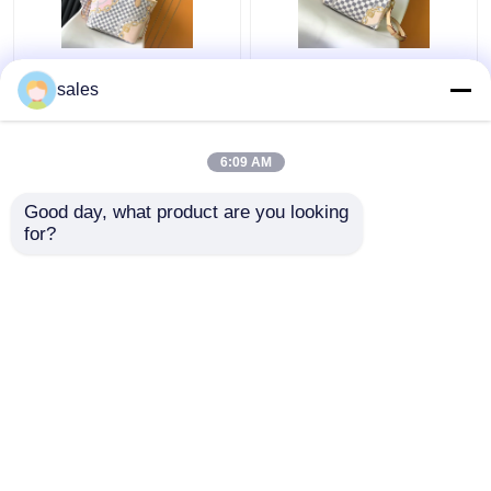
Tahiti Beperkte Douane
Met een laag bedekt
sales
Gemerkte Zakken
Canvas Snel Louis
Geruite Louis Vuitton
Vuitton Damier Azur 25
Neverfull-MM.
M46390
6:09 AM
Beste prijs
Beste prijs
Good day, what product are you looking 
for?
Contacteer ons
Contacteer ons
Bekijk meer
Thuis
Ongeveer ons
Contacteer ons
Desktop Site
Sitemap
Privacy Policy