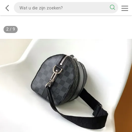
2
/
9