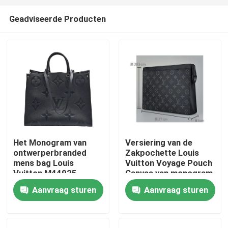
Geadviseerde Producten
Het Monogram van
Versiering van de
ontwerperbranded
Zakpochette Louis
Huis
mens bag Louis
Vuitton Voyage Pouch
Vuitton M44925
Canvas van monogram
OnTheGo GM
de Verduistering
Aanvraag sturen
Aanvraag sturen
Producten
Gemerkte Mensen
Video's