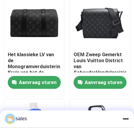
Ongeveer ons
Fabrieksreis
Het klassieke LV van
OEM Zweep Gemerkt
Kwaliteitscontrole
de
Louis Vuitton District
Monogramverduistering
van
Kruis van het de
SchouderHandelsreiziger
Contacteer ons
Jacquardcanvas van
PM Boodschapper
Aanvraag sturen
Aanvraag sturen
de STADSkeepall Zak
Style
- de Zak van
Nieuws
lichaamsboston
Gevallen
sales
bloggen