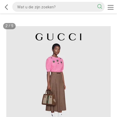
2
/
5