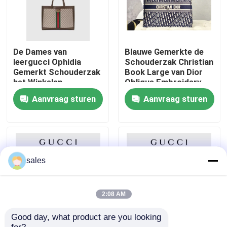
Ongeveer ons
De Dames van
Blauwe Gemerkte de
Fabrieksreis
leergucci Ophidia
Schouderzak Christian
Gemerkt Schouderzak
Book Large van Dior
het Winkelen
Oblique Embroidery
Totalisator
Canvas Navy
Kwaliteitscontrole
Aanvraag sturen
Aanvraag sturen
Contacteer ons
Nieuws
sales
Gevallen
2:08 AM
Good day, what product are you looking 
bloggen