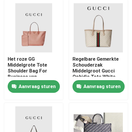
Het roze GG
Regelbare Gemerkte
Middelgrote Tote
Schouderzak
Shoulder Bag For
Middelgroot Gucci
Business van
Ophidia Tote White
Canvasgucci Ophidia
For Woman
Aanvraag sturen
Aanvraag sturen
Reizen
Huis
Producten
Video's