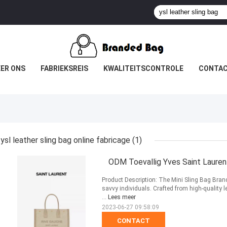
ER ONS
FABRIEKSREIS
KWALITEITSCONTROLE
CONTAC
ysl leather sling bag online fabricage
(1)
ODM Toevallig Yves Saint Lauren
Product Description: The Mini Sling Bag Bra
savvy individuals. Crafted from high-quality l
...
Lees meer
2023-06-27 09:58:09
CONTACT