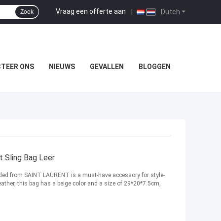
Vraag een offerte aan
|
Dutch
Zoek
TEER ONS
NIEUWS
GEVALLEN
BLOGGEN
t Sling Bag Leer
nded from SAINT LAURENT is a must-have accessory for style-
eather, this bag has a beige color and a size of 29*20*7.5cm,