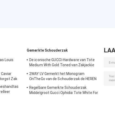
LAA
Gemerkte Schouderzak
as Louis
De iconische GUCCI-Hardware van Tote
Medium With Gold Toned van Zakjackie
1961
 Caviar
2WAY LV Gemerkt het Monogram
torgst Zak
OnTheGo van de Schouderzak de HEREN
Louis Vuitton
meshandtas
Regelbare Gemerkte Schouderzak
elleer
Middelgroot Gucci Ophidia Tote White For
Woman