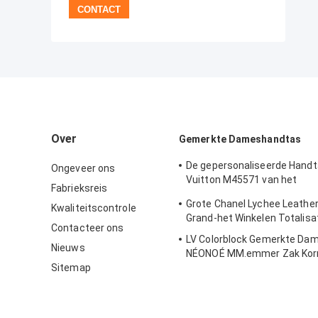
Over
Gemerkte Dameshandtas
De gepersonaliseerde Handt
Ongeveer ons
Vuitton M45571 van het
Fabrieksreis
Kalfsledermonogram
Grote Chanel Lychee Leather
Kwaliteitscontrole
Grand-het Winkelen Totalisa
Contacteer ons
LV Colorblock Gemerkte Da
Nieuws
NÉONOÉ MM.emmer Zak Korr
Sitemap