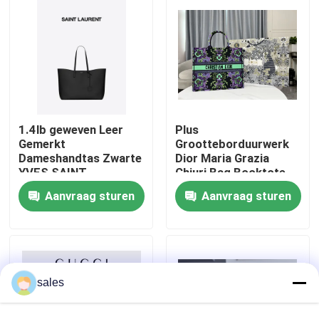
Ongeveer ons
Fabrieksreis
1.4lb geweven Leer
Plus
Kwaliteitscontrole
Gemerkt
Grootteborduurwerk
Dameshandtas Zwarte
Dior Maria Grazia
YVES SAINT
Chiuri Bag Booktote
Contacteer ons
LAURENT-Oost-west
Aanvraag sturen
Aanvraag sturen
Kalfslederzak
Nieuws
Gevallen
sales
bloggen