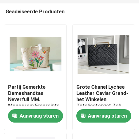
Geadviseerde Producten
Partij Gemerkte
Grote Chanel Lychee
Dameshandtas
Leather Caviar Grand-
Huis
Neverfull MM.
het Winkelen
Monogram Empreinte
Totalisatorgst Zak
met Bloeminlegwerk
Aanvraag sturen
Aanvraag sturen
Producten
Video's