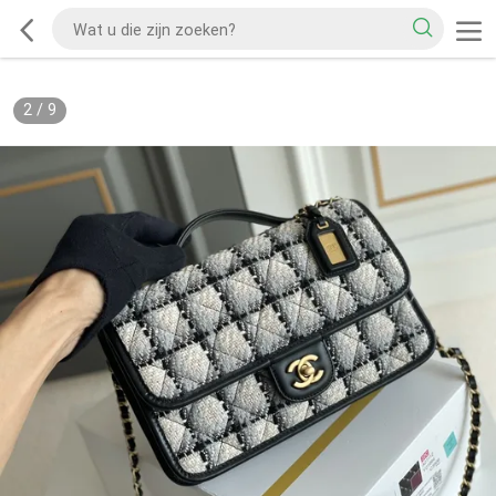
2
/
9