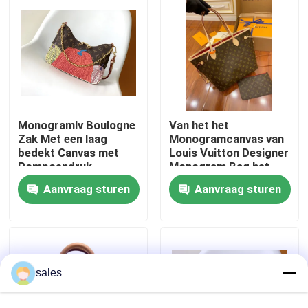
Ongeveer ons
Fabrieksreis
Monogramlv Boulogne
Van het het
Kwaliteitscontrole
Zak Met een laag
Monogramcanvas van
bedekt Canvas met
Louis Vuitton Designer
Pompoendruk
Monogram Bag het
Contacteer ons
Roze Leer Van
Aanvraag sturen
Aanvraag sturen
categorie A van
Neverfull Mm
Nieuws
Italiaanse
Gevallen
sales
bloggen