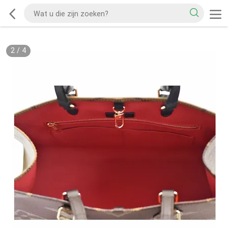
2
/
4