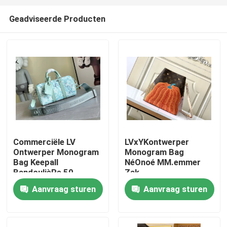
Geadviseerde Producten
Commerciële LV
LVxYKontwerper
Ontwerper Monogram
Monogram Bag
Huis
Bag Keepall
NéOnoé MM.emmer
BandoulièRe 50
Zak
Blauwe Reiszak
Aanvraag sturen
Aanvraag sturen
Producten
Video's