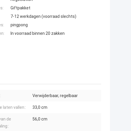
s:
Giftpakket
7-12 werkdagen (voorraad slechts)
es:
pingpong
en:
In voorraad binnen 20 zakken
:
Verwijderbaar, regelbaar
 laten vallen::
33,0 cm
van de
56,0 cm
ling::