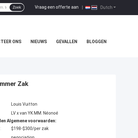
Vraag een offerte aan
|
Dutch
Zoek
TEER ONS
NIEUWS
GEVALLEN
BLOGGEN
emmer Zak
Louis Vuitton
LV x van YK MM. Néonoé
den Algemene voorwaarden:
:
$198-$300/per zak
negociation