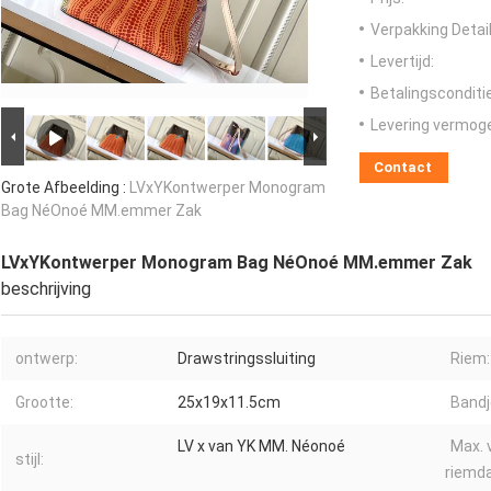
Verpakking Detail
Levertijd:
Betalingsconditi
Levering vermog
Contact
Grote Afbeelding :
LVxYKontwerper Monogram
Bag NéOnoé MM.emmer Zak
LVxYKontwerper Monogram Bag NéOnoé MM.emmer Zak
beschrijving
ontwerp:
Drawstringssluiting
Riem:
Grootte:
25x19x11.5cm
Bandje
LV x van YK MM. Néonoé
Max. 
stijl:
riemda