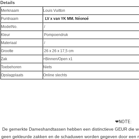
Details
Merknaam
Louis Vuitton
Puntnaam
LV x van YK MM. Néonoé
ModelNo.
/
Kleur
Pompoendruk
Materiaal
/
Grootte
26 x 26 x 17,5 cm
Zak
>Binnen/Open x1
Toebehoren
Niets
Opslagplaats
Online slechts