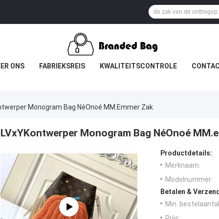
ER ONS
FABRIEKSREIS
KWALITEITSCONTROLE
CONTAC
ntwerper Monogram Bag NéOnoé MM.emmer Zak
LVxYKontwerper Monogram Bag NéOnoé MM.
Productdetails:
Merknaam:
Modelnummer:
Betalen & Verzen
Min. bestelaantal
Prijs: