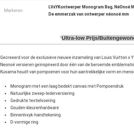
LVxYKontwerper Monogram Bag
,
NéOnoé M
Markeren:
De emmerzak van ontwerper néonoé mm
Ultra-low Prijs/Buitengewo
Gecreeerd voor de exclusieve nieuwe inzameling van Louis Vuitton x
Neonoé versieren geïnspireerd door één van de beroemde emblematis
Kusama houdt van pompoenen voor hun aantrekkelijke vorm en mensel
Monogram met een laag bedekt canvas met Pompoendruk
Natuurlijke zweep-lederversiering
Gedrukte textielvoering
Gouden-kleurenhardware
Binnenlvxyk-handtekening
D-vormige ring