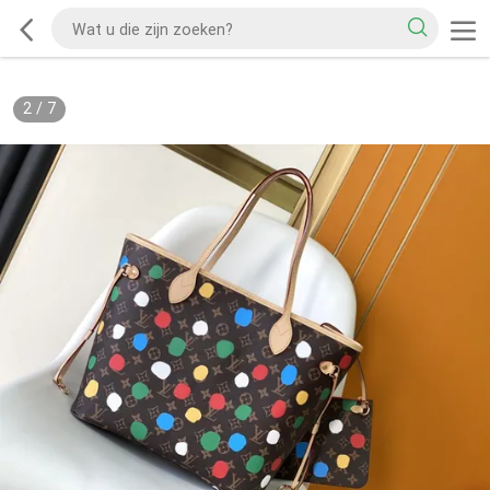
2
/
7