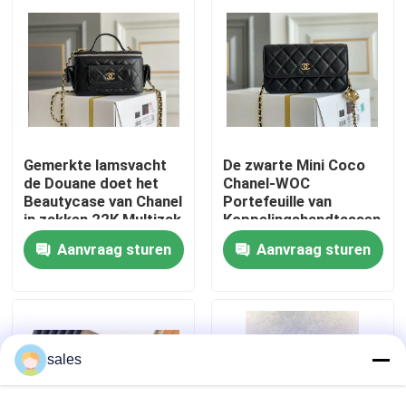
Ongeveer ons
Fabrieksreis
Gemerkte lamsvacht
De zwarte Mini Coco
Kwaliteitscontrole
de Douane doet het
Chanel-WOC
Beautycase van Chanel
Portefeuille van
in zakken 22K Multizak
Koppelingshandtassen
Contacteer ons
op een Ketting CF20
Aanvraag sturen
Aanvraag sturen
Nieuws
Gevallen
sales
bloggen