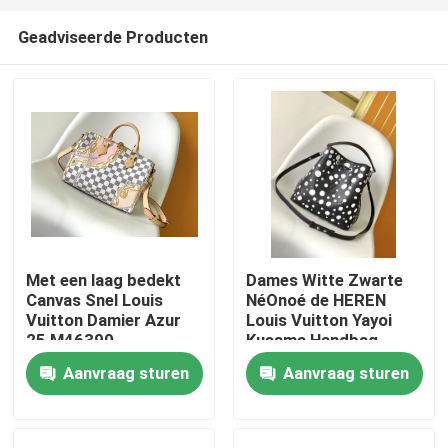
Geadviseerde Producten
Met een laag bedekt
Dames Witte Zwarte
Canvas Snel Louis
NéOnoé de HEREN
Huis
Vuitton Damier Azur
Louis Vuitton Yayoi
25 M46390
Kusama Handbag
Aanvraag sturen
Aanvraag sturen
Producten
Video's