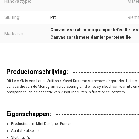
Handvattype:
Mater
Sluiting:
Pit
Riemt
Canvaslv sarah monogramportefeuille
,
lv 
Markeren:
Canvas sarah meer damier portefeuille
Productomschrijving:
Dit LV x YK is van Louis Vuitton x Yayoi Kusama-samenwerkingsreeks. Het sch
canvas die van de Monogramverduistering af, die het symbool van warmte en
ontspannen, en de essentie van kunst inspuiten in functioneel ontwerp.
Eigenschappen:
Productnaam: Mini Designer Purses
Aantal Zakken: 2
Sluiting: Pit