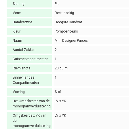
Sluiting
Pit
Vorm
Rechthoekig
Handvattype
Hoogste Handvat
Kleur
Pompoenbeurs
Naam
Mini Designer Purses
Aantal Zakken
2
Buitencompartimenten
1
Riemlengte
20 duim
Binnenlandse
1
Compartimenten
Voering
Stof
Het Omgekeerde van de
LV x YK
monogramverduistering
Omgekeerde x YK van
LV x YK
de
monogramverduistering