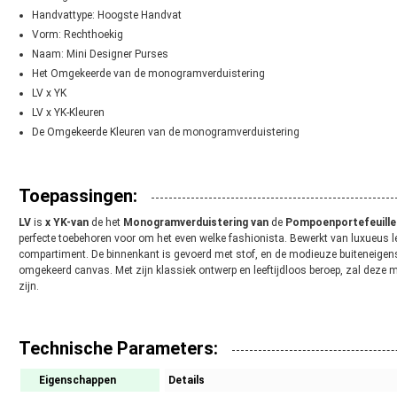
Handvattype: Hoogste Handvat
Vorm: Rechthoekig
Naam: Mini Designer Purses
Het Omgekeerde van de monogramverduistering
LV x YK
LV x YK-Kleuren
De Omgekeerde Kleuren van de monogramverduistering
Toepassingen:
LV
is
x YK-van
de het
Monogramverduistering van
de
Pompoenportefeuille
perfecte toebehoren voor om het even welke fashionista. Bewerkt van luxueus 
compartiment. De binnenkant is gevoerd met stof, en de modieuze buiteneige
omgekeerd canvas. Met zijn klassiek ontwerp en leeftijdloos beroep, zal deze
zijn.
Technische Parameters:
Eigenschappen
Details