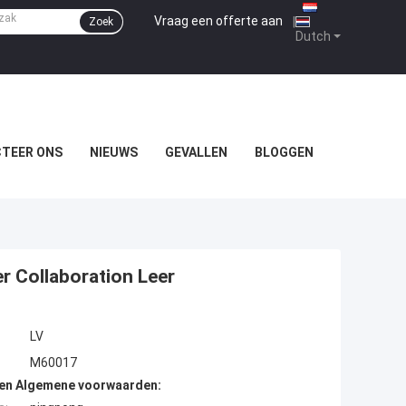
Vraag een offerte aan
|
Zoek
Dutch
TEER ONS
NIEUWS
GEVALLEN
BLOGGEN
 Collaboration Leer
LV
M60017
den Algemene voorwaarden: