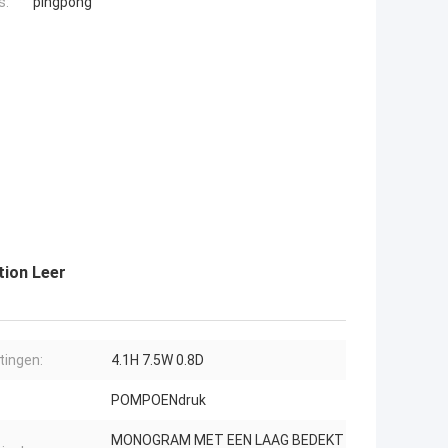
s:
pingpong
tion Leer
ingen:
4.1H 7.5W 0.8D
POMPOENdruk
MONOGRAM MET EEN LAAG BEDEKT