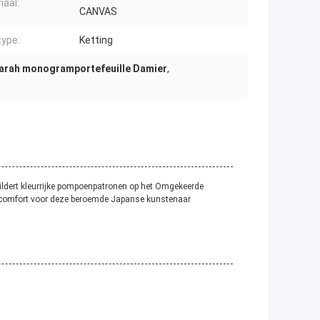
iaal:
CANVAS
ype:
Ketting
sarah monogramportefeuille Damier
,
ildert kleurrijke pompoenpatronen op het Omgekeerde
 comfort voor deze beroemde Japanse kunstenaar