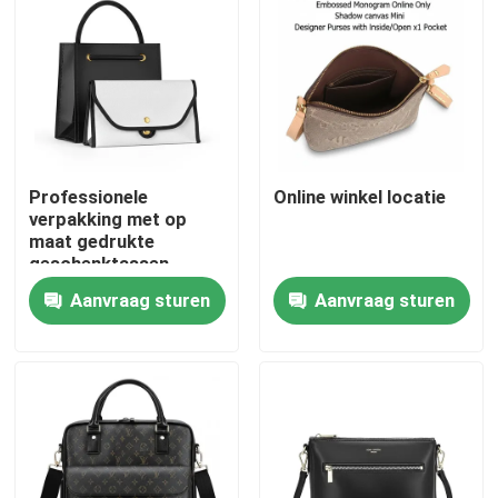
Professionele
Online winkel locatie
verpakking met op
maat gedrukte
geschenktassen
Pocket To-Go en Rivet
Aanvraag sturen
Aanvraag sturen
Iconic Label
Huis
Producten
Video's