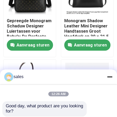
Ongeveer ons
Gepreegde Monogram
Monogram Shadow
Schaduw Designer
Leather Mini Designer
Luiertassen voor
Handtassen Groot
Fabrieksreis
Baby's: De Perfecte
Hoofdvak en 30 x 21,5
Combinatie van Stijl en
x 1 cm voor Hoge
Aanvraag sturen
Aanvraag sturen
Functie
Concurrentie
Kwaliteitscontrole
Contacteer ons
sales
Nieuws
12:26 AM
Gevallen
Good day, what product are you looking 
for?
Vakmanschap
Stijlvolle mini designer
bloggen