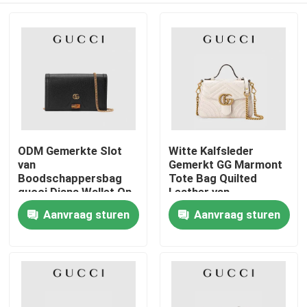
ODM Gemerkte Slot
Witte Kalfsleder
van
Gemerkt GG Marmont
Boodschappersbag
Tote Bag Quilted
gucci Diana Wallet On
Leather van
Chain Bamboo
BoodschappersBag
Aanvraag sturen
Aanvraag sturen
Huis
Producten
Video's