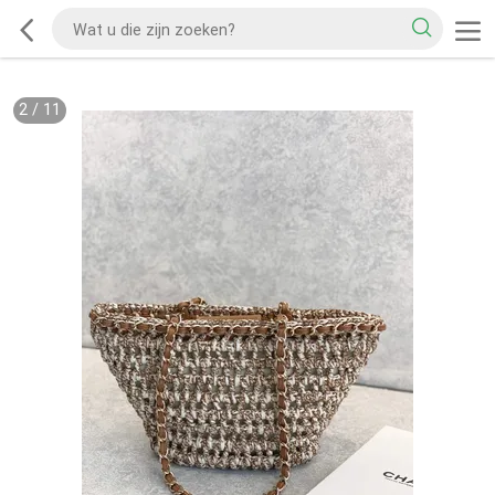
2
/
11