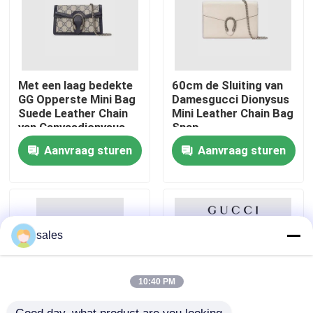
Ongeveer ons
Fabrieksreis
Met een laag bedekte
60cm de Sluiting van
GG Opperste Mini Bag
Damesgucci Dionysus
Suede Leather Chain
Mini Leather Chain Bag
van Canvasdionysus
Snap
Kwaliteitscontrole
Zak CZ3457
Aanvraag sturen
Aanvraag sturen
Contacteer ons
Nieuws
sales
Gevallen
10:40 PM
bloggen