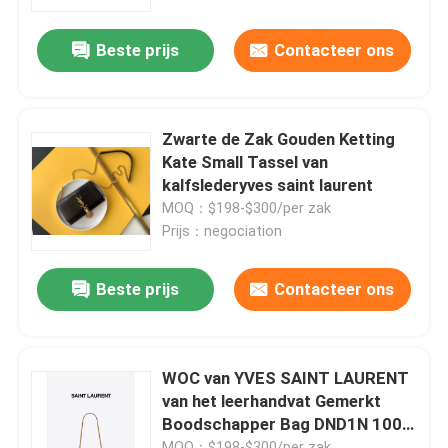
Beste prijs
Contacteer ons
Ongeveer ons
Fabrieksreis
Zwarte de Zak Gouden Ketting
Kate Small Tassel van
Kwaliteitscontrole
kalfslederyves saint laurent
MOQ：$198-$300/per zak
Prijs：negociation
Contacteer ons
Beste prijs
Contacteer ons
Nieuws
Gevallen
WOC van YVES SAINT LAURENT
van het leerhandvat Gemerkt
Boodschapper Bag DND1N 1000
bloggen
NIKI
MOQ：$198-$300/per zak