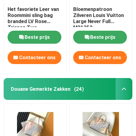
Het favoriete Leer van
Bloemenpatroon
Roommini sling bag
Zilveren Louis Vuitton
branded LV Rose
Large Never Full
Trianon Two
M21352
Monogram Empreinte
Beste prijs
Beste prijs
Contacteer ons
Contacteer ons
Douane Gemerkte Zakken
(24)