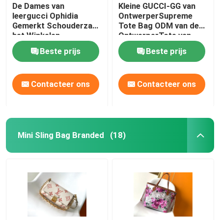
De Dames van
Kleine GUCCI-GG van
leergucci Ophidia
OntwerperSupreme
Gemerkt Schouderzak
Tote Bag ODM van de
het Winkelen
OntwerperTote van
Totalisator
Mensen
Beste prijs
Beste prijs
Contacteer ons
Contacteer ons
Mini Sling Bag Branded
(18)