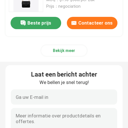
Prijs：negociation
Gemerkte Dameshandtas
Beste prijs
Contacteer ons
Gemerkte Schouderzak
Bekijk meer
Gemerkte Boodschapper Bag
Mini Sling Bag Branded
Laat een bericht achter
We bellen je snel terug!
Douane Gemerkte Zakken
De gemerkte Zak van Mensen
Ontwerper Monogram Bag