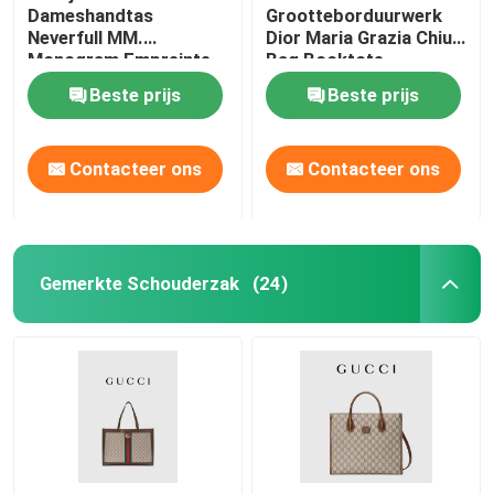
Dameshandtas
Grootteborduurwerk
Neverfull MM.
Dior Maria Grazia Chiuri
Monogram Empreinte
Bag Booktote
met Bloeminlegwerk
Beste prijs
Beste prijs
Contacteer ons
Contacteer ons
Gemerkte Schouderzak
(24)