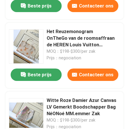
Beste prijs
Contacteer ons
Het Reuzemonogram
OnTheGo van de roomsaffraan
de HEREN Louis Vuitton
Messenger Bag For Ipad Mini
MOQ：$198-$300/per zak
Prijs：negociation
Beste prijs
Contacteer ons
Huis
Witte Roze Damier Azur Canvas
LV Gemerkt Boodschapper Bag
Producten
NéONoé MM.emmer Zak
MOQ：$198-$300/per zak
Video's
Prijs：negociation