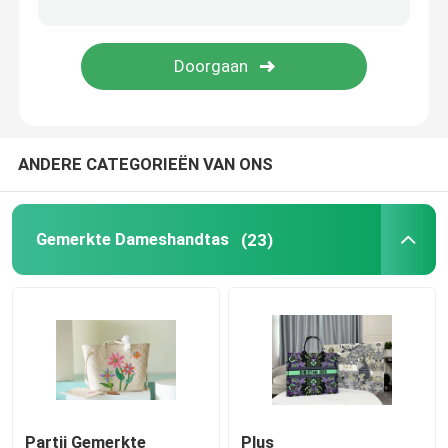
De Zak van de zadelslinger
Ontwerper Brand Backpack
ANDERE CATEGORIEËN VAN ONS
Mini Designer Purses
Preloved Gemerkte Zak
Gemerkte Dameshandtas
(23)
Partij Gemerkte
Plus