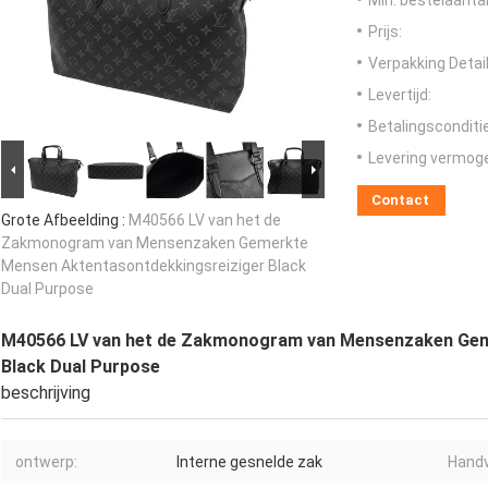
Min. bestelaantal
Prijs:
Verpakking Detail
Levertijd:
Betalingsconditi
Levering vermog
Contact
Grote Afbeelding :
M40566 LV van het de
Zakmonogram van Mensenzaken Gemerkte
Mensen Aktentasontdekkingsreiziger Black
Dual Purpose
M40566 LV van het de Zakmonogram van Mensenzaken Gem
Black Dual Purpose
beschrijving
ontwerp:
Interne gesnelde zak
Handv