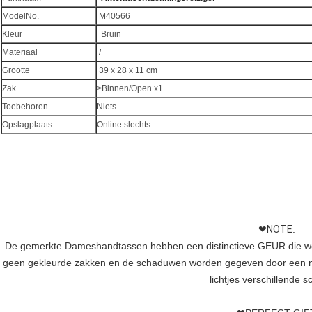
ModelNo.
M40566
Kleur
Bruin
Materiaal
/
Grootte
39 x 28 x 11 cm
Zak
>Binnen/Open x1
Toebehoren
Niets
Opslagplaats
Online slechts