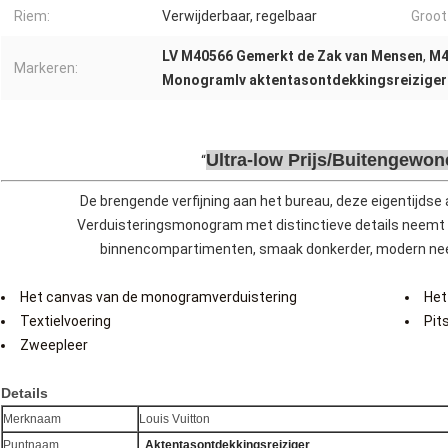
Riem:
Verwijderbaar, regelbaar
Groot
LV M40566 Gemerkt de Zak van Mensen
,
M4
Markeren:
Monogramlv aktentasontdekkingsreiziger
Ultra-low Prijs/Buitengewo
De brengende verfijning aan het bureau, deze eigentijdse
Verduisteringsmonogram met distinctieve details neemt 
binnencompartimenten, smaak donkerder, modern ne
Het canvas van de monogramverduistering
Het
Textielvoering
Pits
Zweepleer
Details
Merknaam
Louis Vuitton
Puntnaam
Aktentasontdekkingsreiziger