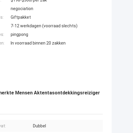
:
$198-$300/per zak
negociation
s:
Giftpakket
7-12 werkdagen (voorraad slechts)
es:
pingpong
en:
In voorraad binnen 20 zakken
erkte Mensen Aktentasontdekkingsreiziger
at:
Dubbel