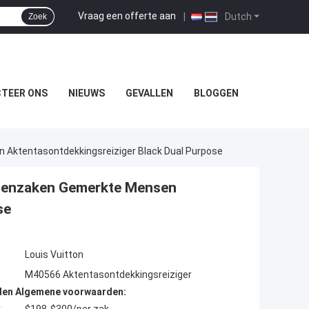
Vraag een offerte aan
|
Dutch
Zoek
TEER ONS
NIEUWS
GEVALLEN
BLOGGEN
ktentasontdekkingsreiziger Black Dual Purpose
senzaken Gemerkte Mensen
se
Louis Vuitton
M40566 Aktentasontdekkingsreiziger
den Algemene voorwaarden: